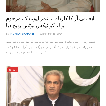
ایف بی آر کا کارنامہ، عمر ایوب کے مرحوم
والد کو ٹیکس نوٹس بھیج دیا
By
NOMAN SHAHANI
September 23, 2024
ٹیکس چوری میں ملوث عناصر کو قانون کی گرفت میں لانے میں
مصروف عمل فیڈرل بورڈ آف ریونیو(ایف بی آر) نے انوکھا
کارنامہ انجام دیتے ہوئے…
NEWS