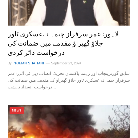
لاہور: عمر سرفراز چیمہ نےعسکری ٹاور
جلاؤ گھیراؤ مقدمے میں ضمانت کی
درخواست دائر کردی
By
NOMAN SHAHANI
September 23, 2024
سابق گورنرپنجاب اور رہنما پاکستان تحریک انصاف (پی ٹی آئی) عمر
سرفراز چیمہ نے عسکری ٹاور جلاؤ گھیراؤ کے مقدمے میں ضمانت کی
درخواست انسداد دہشت…
NEWS