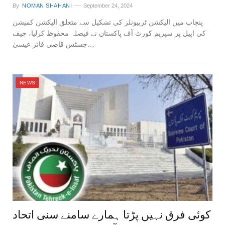
By
NOMAN SHAHANI
September 24, 2024
پنجاب میں الیکشن ٹربیونلز کی تشکیل سے متعلق الیکشن کمیشن
کی اپیل پر سپریم کورٹ آف پاکستان نے فیصلہ محفوظ کرلیا، چیف
جسٹس قاضی فائز عیسیٰ…
NEWS
کوئی فرق نہیں پڑتا ہمارے سامنے سنی اتحاد