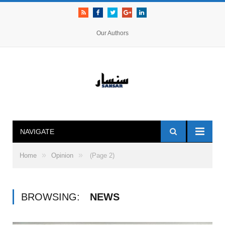
RSS
Facebook
Twitter
Google+
LinkedIn
Our Authors
NAVIGATE
»
»
Home
Opinion
(Page 2)
BROWSING:
NEWS