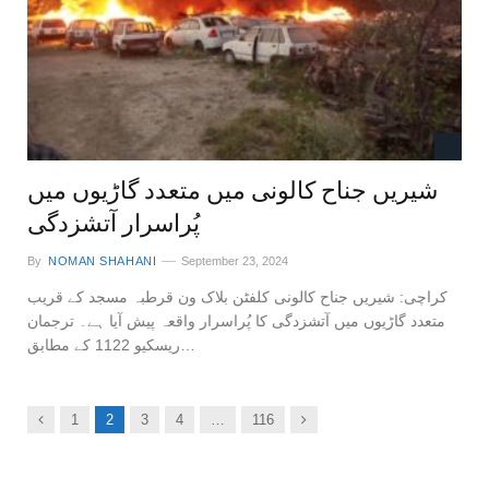
شیریں جناح کالونی میں متعدد گاڑیوں میں
پُراسرار آتشزدگی
By
NOMAN SHAHANI
September 23, 2024
کراچی: شیریں جناح کالونی کلفٹن بلاک ون قرطبہ مسجد کے قریب
متعدد گاڑیوں میں آتشزدگی کا پُراسرار واقعہ پیش آیا ہے۔ ترجمان
ریسکیو 1122 کے مطابق…
Previous
Next
1
2
3
4
…
116