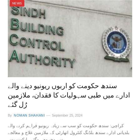
NEWS
سندھ حکومت کو اربوں ریونیو دینے والے
ادارے میں طبی سہولیات کا فقدان، ملازمین
رُل گئے
By
NOMAN SHAHANI
September 25, 2024
کراچی: سندھ حکومت کو سب سے زیادہ ریونیو فراہم کرنے والے
بلدیاتی ادارے سندھ بلڈنگ کنٹرول اتھارٹی کے ملازمین علاج و معالجے
سے محروم ہوگئے۔ ایکسپریس…