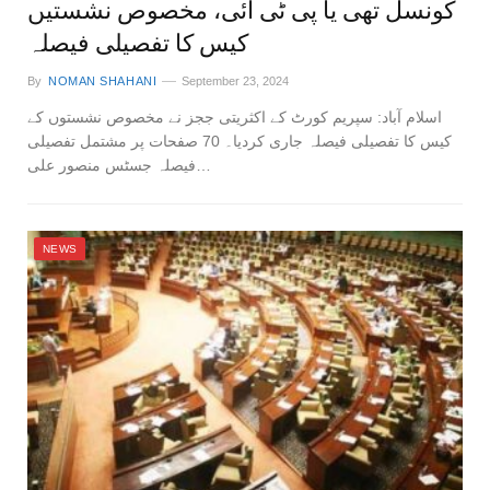
کونسل تھی یا پی ٹی آئی، مخصوص نشستیں
کیس کا تفصیلی فیصلہ
By
NOMAN SHAHANI
September 23, 2024
اسلام آباد: سپریم کورٹ کے اکثریتی ججز نے مخصوص نشستوں کے
کیس کا تفصیلی فیصلہ جاری کردیا۔ 70 صفحات پر مشتمل تفصیلی
فیصلہ جسٹس منصور علی…
NEWS