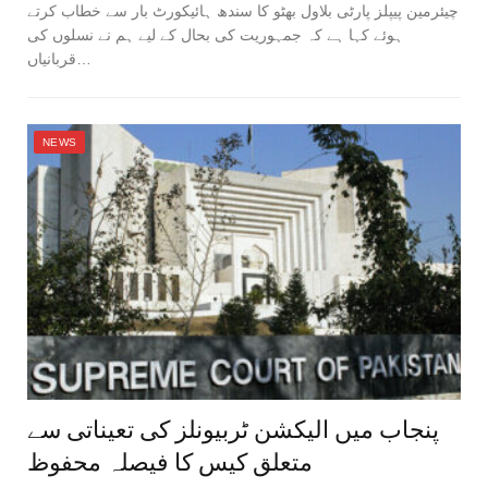
چیئرمین پیپلز پارٹی بلاول بھٹو کا سندھ ہائیکورٹ بار سے خطاب کرتے
ہوئے کہا ہے کہ جمہوریت کی بحال کے لیے ہم نے نسلوں کی
قربانیاں…
NEWS
پنجاب میں الیکشن ٹربیونلز کی تعیناتی سے
متعلق کیس کا فیصلہ محفوظ