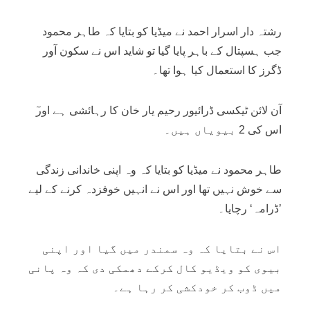
رشتہ دار اسرار احمد نے میڈیا کو بتایا کہ طاہر محمود
جب ہسپتال کے باہر پایا گیا تو شاید اس نے سکون آور
ڈگرز کا استعمال کیا ہوا تھا۔
اس کی 2 بیویاں ہیں۔
طاہر محمود نے میڈیا کو بتایا کہ وہ اپنی خاندانی زندگی
سے خوش نہیں تھا اور اس نے انہیں خوفزدہ کرنے کے لیے
’ڈرامہ‘ رچایا۔
اس نے بتایا کہ وہ سمندر میں گیا اور اپنی
بیوی کو ویڈیو کال کرکے دھمکی دی کہ وہ پانی
میں ڈوب کر خودکشی کر رہا ہے۔