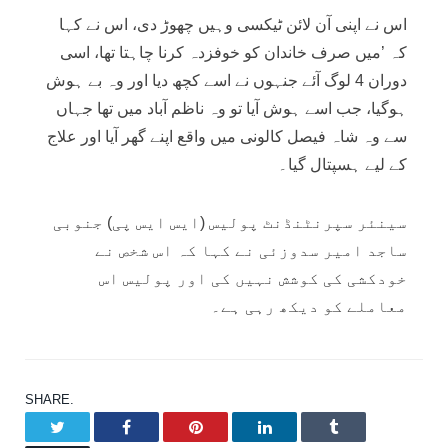
اس نے اپنی آن لائن ٹیکسی وہیں چھوڑ دی، اس نے کہا
کہ ’میں صرف خاندان کو خوفزدہ کرنا چاہتا تھا، اسی
دوران 4 لوگ آئے جنہوں نے اسے کچھ دیا اور وہ بے ہوش
ہوگیا، جب اسے ہوش آیا تو وہ ناظم آباد میں تھا جہاں
سے وہ شاہ فیصل کالونی میں واقع اپنے گھر آیا اور علاج
کے لیے ہسپتال گیا۔
سینئر سپرنٹنڈنٹ پولیس (ایس ایس پی) جنوبی
ساجد امیر سدوزئی نے کہا کہ اس شخص نے
خودکشی کی کوشش نہیں کی اور پولیس اس
معاملے کو دیکھ رہی ہے۔
SHARE.
Twitter
Facebook
Pinterest
LinkedIn
Tumblr