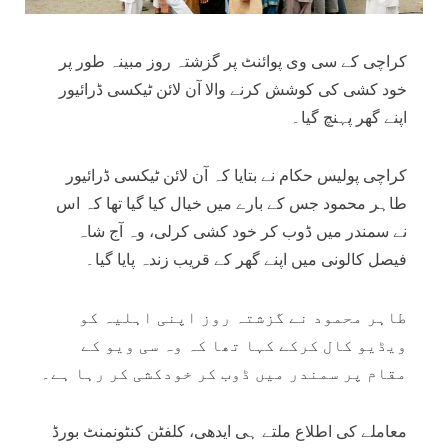
کراچی کے سی وی پوائنٹ پر گزشتہ روز مبینہ طور پر
خود کشی کی کوشش کرنے والا آن لائن ٹیکسی ڈرائیور
اپنے گھر پہنچ گیا۔
کراچی پولیس حکام نے بتایا کہ آن لائن ٹیکسی ڈرائیور
طاہر محمود جس کے بارے میں خیال کیا گیا تھا کہ اس
نے سمندر میں ڈوب کر خود کشی کرلی، وہ آج شاہ
فیصل کالونی میں اپنے گھر کے قریب زندہ پایا گیا۔
طاہر محمود نے گزشتہ روز اپنی اہلیہ کو
ویڈیو کال کرکے کہا تھا کہ وہ سی ویو کے
مقام پر سمندر میں ڈوب کر خودکشی کر رہا ہے۔
معاملے کی اطلاع ملتے ہی ایدھی، کلفٹن کنٹونمنٹ بورڈ