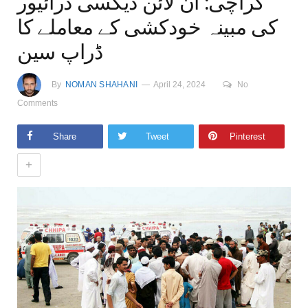
کراچی: آن لائن ڈیکسی ڈرائیور
کی مبینہ خودکشی کے معاملے کا
ڈراپ سین
By
NOMAN SHAHANI
April 24, 2024
No
Comments
Share
Tweet
Pinterest
+