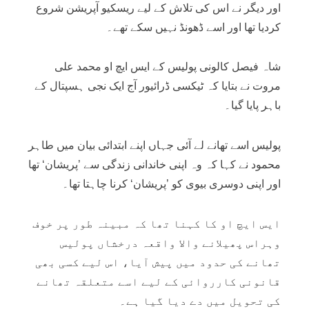
اور دیگر نے اس کی تلاش کے لیے ریسکیو آپریشن شروع
کردیا تھا اور اسے ڈھونڈ نہیں سکے تھے۔
شاہ فیصل کالونی پولیس کے ایس ایچ او محمد علی
مروت نے بتایا کہ ٹیکسی ڈرائیور آج ایک نجی ہسپتال کے
باہر پایا گیا۔
پولیس اسے تھانے لے آئی جہاں اپنے ابتدائی بیان میں طاہر
محمود نے کہا کہ وہ اپنی خاندانی زندگی سے ’پریشان‘ تھا
اور اپنی دوسری بیوی کو ’پریشان‘ کرنا چاہتا تھا۔
ایس ایچ او کا کہنا تھا کہ مبینہ طور پر خوف
وہراس پھیلانے والا واقعہ درخشاں پولیس
تھانے کی حدود میں پیش آیا، اس لیے کسی بھی
قانونی کارروائی کے لیے اسے متعلقہ تھانے
کی تحویل میں دے دیا گیا ہے۔