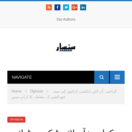
RSS
Facebook
Twitter
Google+
LinkedIn
Our Authors
NAVIGATE
»
»
کراچی: آن لائن ڈیکسی ڈرائیور کی مبینہ
Opinion
Home
خودکشی کے معاملے کا ڈراپ سین
OPINION