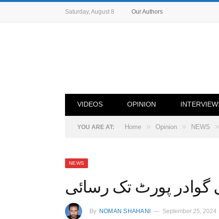
Saturday, August 8
Our Authors
VIDEOS
OPINION
INTERVIEW
»
»
Home
Opinion
NEWS
YOU ARE AT:
NEWS
 گوادر پورٹ تک رسائی
By
NOMAN SHAHANI
September 25, 2024