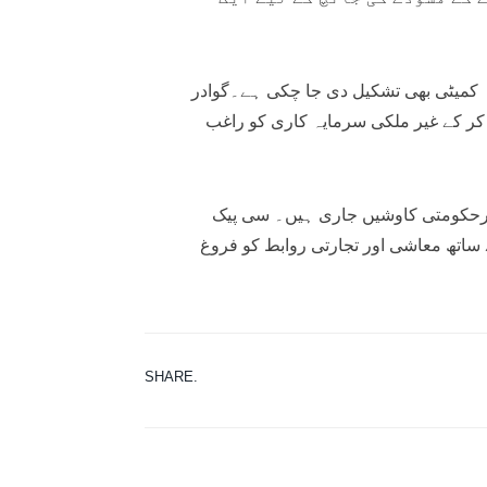
رآمدات کی منظوری کے لیے کابینہ کمیٹی بھی تشکیل دی جا چکی ہے۔گوادر
 کر کے غیر ملکی سرمایہ کاری کو راغب
ح پرحکومتی کاوشیں جاری ہیں۔ سی پیک
ساتھ معاشی اور تجارتی روابط کو فروغ
SHARE.