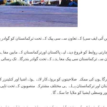
 آئی ایف سی) کے تعاون سے سی پیک کے تحت ترکمانستان کو گوادر 
تی روابط کو فروغ دینے لیے پاکستان اورترکمانستان کے مابین مفاہ
 سے ترکمانستان سی پیک معاہدے کے تحت گوادر بندرگاہ تک رسائی ح
اہوں کی ممکنہ صلاحیتوں کو بروئےکار لاتے ہوئے اشیا اور کنٹینرز 
ستان اور ترکمانستان پہلے ہی مختلف مشترکہ منصوبوں کے تحت تاپی پائپ
ر وسطی ایشیا کو ملایا جا سکے گا۔
 ترکمنباشی کی بندرگاہوں کے درمیان ہونے والے معاہدے