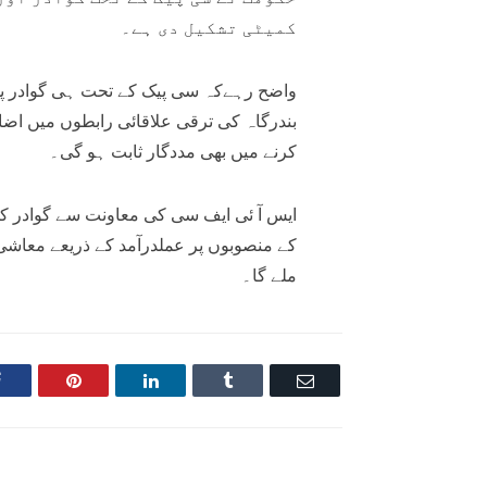
کمیٹی تشکیل دی ہے۔
بندرگاہ کی ترقی علاقائی رابطوں میں اضا
کرنے میں بھی مددگار ثابت ہو گی۔
ایس آ ئی ایف سی کی معاونت سے گوادر کو
کے منصوبوں پر عملدرآمد کے ذریعے معاشی
ملے گا۔
Facebook
Pinterest
LinkedIn
Tumblr
Email