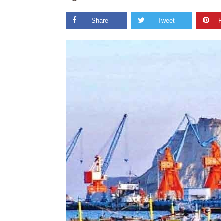
Share
Tweet
P