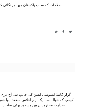
اصلاحات کے سبب پاکستان میں مہنگائی کم
Website
Facebook
Twitter
گرلز گائیڈ ایسوسی ایشن کی جانب سے آج مری
کیمپ کے حوالے سے ایک اہم اجلاس منعقد ہوا ج
صدارت محترمہ پروین مسعود بھٹی صاحبہ ن