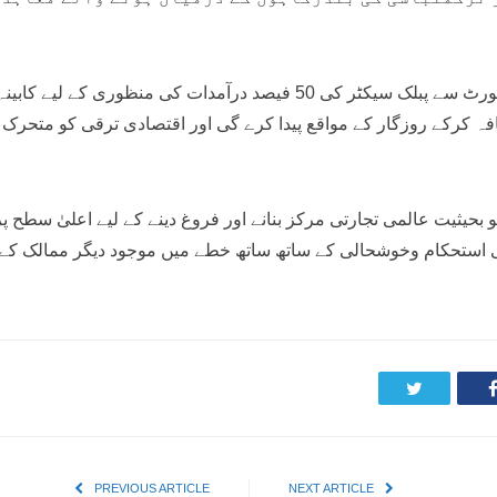
واضح رہےکہ سی پیک کے تحت ہی گوادر پورٹ سے پبلک سیکٹر کی 50 فیصد د
فہ کرکے روزگار کے مواقع پیدا کرے گی اور اقتصادی ترقی کو متحرک
 بحیثیت عالمی تجارتی مرکز بنانے اور فروغ دینے کے لیے اعلیٰ سط
 استحکام وخوشحالی کے ساتھ ساتھ خطے میں موجود دیگر ممالک کے 
Twitter
PREVIOUS ARTICLE
NEXT ARTICLE