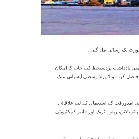
پورٹ تک رسائی مل گئی۔
متی یادداشت پردستخط کیے جانے کا امکان
اصل کرنے والا پہلا وسطی ایشیائی ملک
کی آمدورفت کے استعمال کے لیے علاقائی
 لائن، ریلوے ٹریک اور فائبر کنیکٹیویٹی
 کے مسودے کی جانچ کے لیے ایک