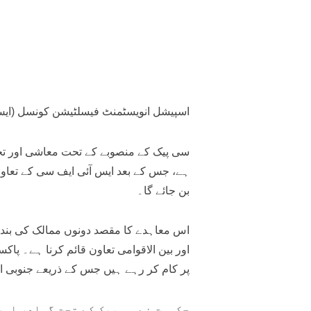
اسپیشل انویسٹمنٹ فیسلٹیشن کونسل (ایس
سی پیک کے منصوبے کے تحت معاشی اور تجار
ہے، جس کے بعد ایس آئی ایف سی کے تعاون
بن جائے گا۔
اس معاہدے کا مقصد دونوں ممالک کی بندرگ
اور بین الاقوامی تعاون قائم کرنا ہے۔ پاک
پر کام کر رہے ہیں جس کے ذریعے جنوبی او
حکومت نے سی پیک کے تحت گوادر اور