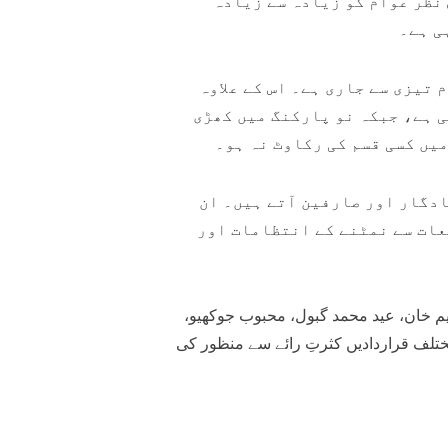
 نظر عوام کو زیادہ سے زیادہ
ی ہے۔
 تیزی سے جاری ہے۔ اس کے علاوہ
ی ہے، جبکہ نو پارکنگ میں کھڑی
یں کسی قسم کی رکاوٹ نہ ہو۔
دگار اور صارفین آتے ہیں۔ ان
عات سے نمٹنے کے انتظامات اور
 خان، عید محمد گبول، محبوب جوکھیو،
تلف قراردادیں کثرتِ رائے سے منظور کی