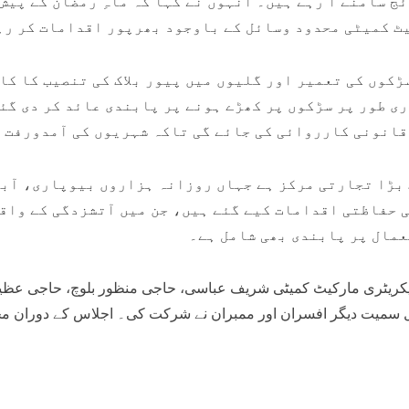
ج سامنے آ رہے ہیں۔ انہوں نے کہا کہ ماہِ رمضان کے پیش
ٹ کمیٹی محدود وسائل کے باوجود بھرپور اقدامات کر رہ
کوں کی تعمیر اور گلیوں میں پیور بلاک کی تنصیب کا کام
ی طور پر سڑکوں پر کھڑے ہونے پر پابندی عائد کر دی گئ
قانونی کارروائی کی جائے گی تاکہ شہریوں کی آمدورفت م
 بڑا تجارتی مرکز ہے جہاں روزانہ ہزاروں بیوپاری، آبا
ی حفاظتی اقدامات کیے گئے ہیں، جن میں آتشزدگی کے واق
عمال پر پابندی بھی شامل ہے۔
ریٹری مارکیٹ کمیٹی شریف عباسی، حاجی منظور بلوچ، حاجی عظیم
ل سمیت دیگر افسران اور ممبران نے شرکت کی۔ اجلاس کے دوران مخ