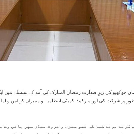
ن جوکھیو کی زیرِ صدارت رمضان المبارک کی آمد کے سلسلے میں ای
پر شرکت کی اور مارکیٹ کمیٹی انتظامیہ و ممبران کو امن و امان 
کرتے ہوئے کہا کہ نیو سبزی و فروٹ منڈی سپر ہائی وے می