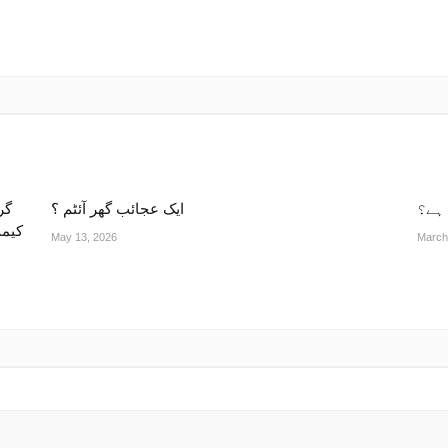
ہے؟
ایک عجائب گھر آئٹم ؟
گر
کیمپ
May 13, 2026
March