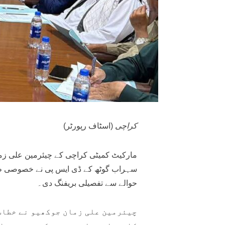
کراچی
(اسٹاف رپورٹر)
مارکیٹ کمیٹی کراچی کے چیئرمین علی زما
سہراب گوٹھ کے ڈی ایس پی نے خصوصی طور 
حوالے سے تفصیلی بریفنگ دی۔
چیئرمین علی زمان جوکھیو نے خطاب 