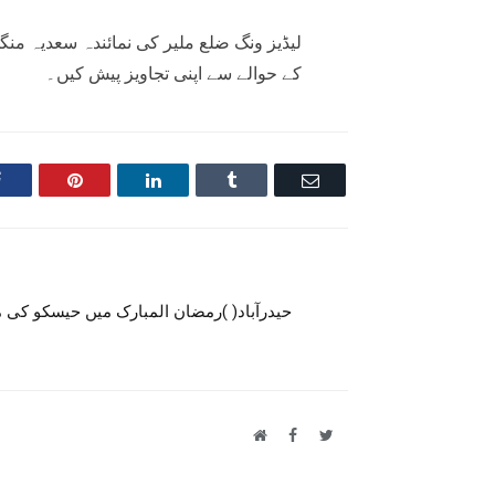
لیڈیز ونگ ضلع ملیر کی نمائندہ سعدیہ م
کے حوالے سے اپنی تجاویز پیش کیں۔
Facebook
Pinterest
LinkedIn
Tumblr
Email
حیدرآباد( )رمضان المبارک میں حیسکو کی 
Website
Facebook
Twitter