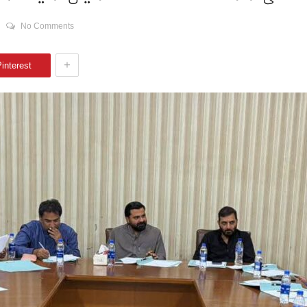
No Comments
+
interest