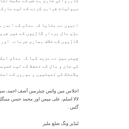
کارروائی جاری ہے جس کے مثبت نتائ
سہولیات فراہم کرنے کے لیے مارکی
انہوں نے بتایا کہ منڈی کے اندر سڑ
بڑی مال بردار گاڑیوں کے غیر ضرور
گاڑیوں کے خلاف بھاری جرمانہ اور 
چیئرمین نے مزید کہا کہ منڈی ایک
کی جان و مال کے تحفظ کے لیے خصوص
پلاسٹک کی تھیلیوں و بوروں کے است
اجلاس میں وائس چیئرمین آصف احمد، سیک
لالا اسلم، علی میمن اور محمد حسن مینگ
گئیں۔
لیڈیز ونگ ضلع ملیر