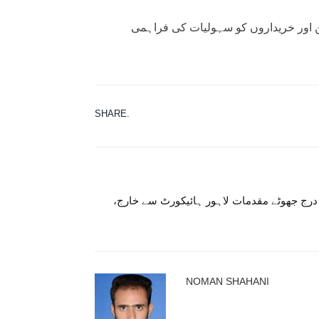
ن اور خریداروں کو سہولیات کی فراہمی
SHARE.
رج جھوٹے مقدمات لاہور ہائیکورٹ سے خارج،
NOMAN SHAHANI