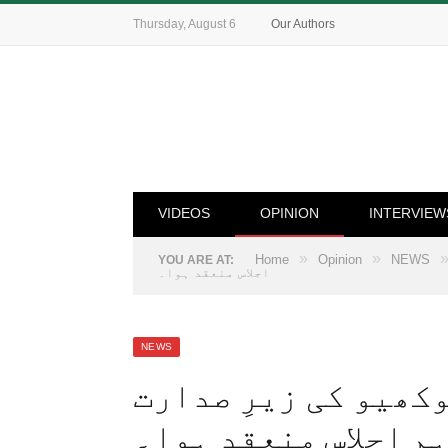
Thursday, August 6
Our Authors
VIDEOS
OPINION
INTERVIEW
»
»
Home
Opinion
NEWS
YOU ARE AT:
اجلاس منعقد ہوا۔
NEWS
کھیو کی زیرِ صدارت
م اجلاس منعقد ہوا۔